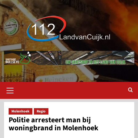
Ga
naar
de
inhoud
Primair
menu
Molenhoek
Regio
Politie arresteert man bij
woningbrand in Molenhoek