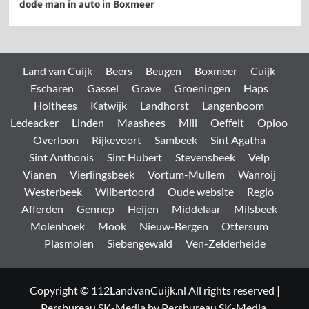
dode man in auto in Boxmeer
Land van Cuijk
Beers
Beugen
Boxmeer
Cuijk
Escharen
Gassel
Grave
Groeningen
Haps
Holthees
Katwijk
Landhorst
Langenboom
Ledeacker
Linden
Maashees
Mill
Oeffelt
Oploo
Overloon
Rijkevoort
Sambeek
Sint Agatha
Sint Anthonis
Sint Hubert
Stevensbeek
Velp
Vianen
Vierlingsbeek
Vortum-Mullem
Wanroij
Westerbeek
Wilbertoord
Oude website
Regio
Afferden
Gennep
Heijen
Middelaar
Milsbeek
Molenhoek
Mook
Nieuw-Bergen
Ottersum
Plasmolen
Siebengewald
Ven-Zelderheide
Copyright © 112LandvanCuijk.nl All rights reserved
|
Persbureau SK-Media
by Persbureau SK-Media.