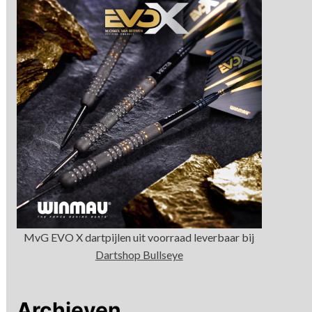
MvG EVO X dartpijlen uit voorraad leverbaar bij
Dartshop Bullseye
Archieven