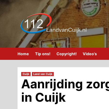
Ga
naar
de
inhoud
Home
Tip ons!
Copyright!
Video’s
Cuijk
Land van Cuijk
Aanrijding zor
in Cuijk