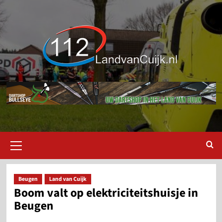
Ga
naar
de
inhoud
Primair
menu
Beugen
Land van Cuijk
Boom valt op elektriciteitshuisje in
Beugen