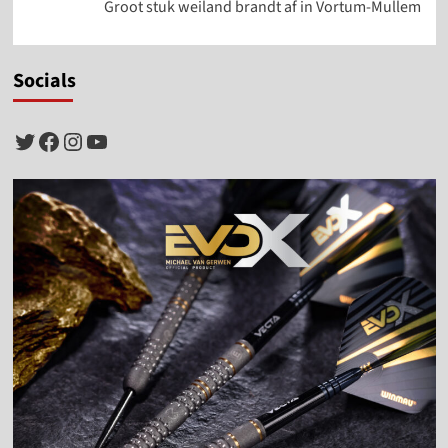
Groot stuk weiland brandt af in Vortum-Mullem
Socials
Twitter
Facebook
Instagram
YouTube