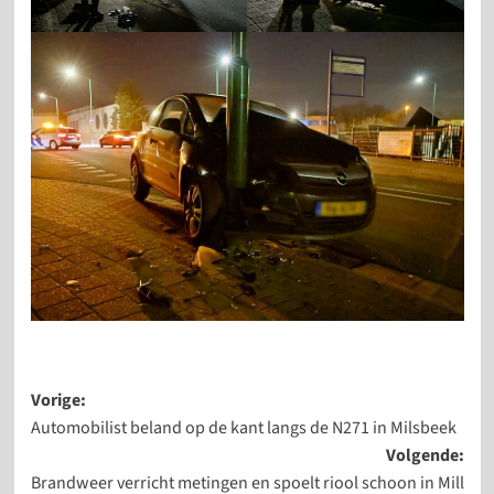
Bericht
Vorige:
Automobilist beland op de kant langs de N271 in Milsbeek
navigatie
Volgende:
Brandweer verricht metingen en spoelt riool schoon in Mill