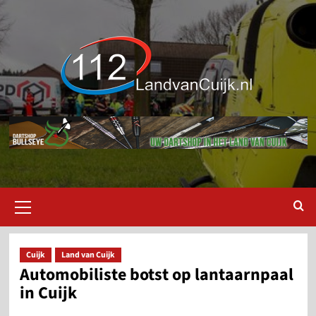
Ga
naar
de
inhoud
Primair
menu
Cuijk
Land van Cuijk
Automobiliste botst op lantaarnpaal
in Cuijk