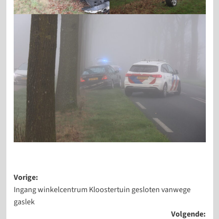
Bericht
Vorige:
Ingang winkelcentrum Kloostertuin gesloten vanwege
navigatie
gaslek
Volgende: