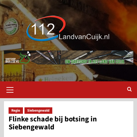
Ga
naar
de
inhoud
Primair
menu
Regio
Siebengewald
Flinke schade bij botsing in
Siebengewald