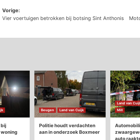
Bericht
Vorige:
Vier voertuigen betrokken bij botsing Sint Anthonis
Moto
navigatie
Land van Cuij
jk
Beugen
Land van Cuijk
Mill
bij
Politie houdt verdachten
Automobili
n woning
aan in onderzoek Boxmeer
zwaargewon
auto raakt