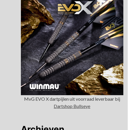
MvG EVO X dartpijlen uit voorraad leverbaar bij
Dartshop Bullseye
Archieven