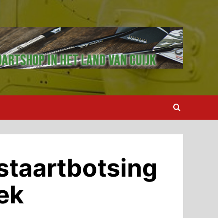
staartbotsing
ek