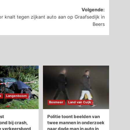
Volgende:
r knalt tegen zijkant auto aan op Graafsedijk in
Beers
k
Langenboom
Boxmeer
Land van Cuijk
st
Politie toont beelden van
d bij crash,
twee mannen in onderzoek
e verkeersbord
naar dode man in auto in