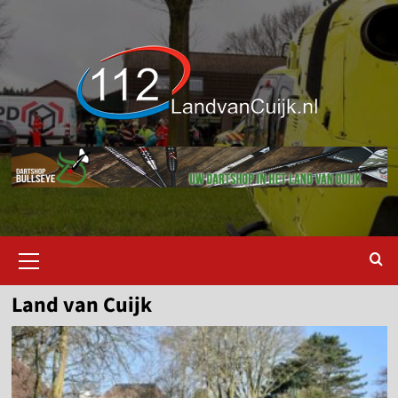
Ga
naar
de
inhoud
Primair
menu
Land van Cuijk