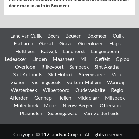
dode man in auto in Boxmeer
Land van Cuijk
Beers
Beugen
Boxmeer
Cuijk
Escharen
Gassel
Grave
Groeningen
Haps
Holthees
Katwijk
Landhorst
Langenboom
Ledeacker
Linden
Maashees
Mill
Oeffelt
Oploo
Overloon
Rijkevoort
Sambeek
Sint Agatha
Sint Anthonis
Sint Hubert
Stevensbeek
Velp
Vianen
Vierlingsbeek
Vortum-Mullem
Wanroij
Westerbeek
Wilbertoord
Oude website
Regio
Afferden
Gennep
Heijen
Middelaar
Milsbeek
Molenhoek
Mook
Nieuw-Bergen
Ottersum
Plasmolen
Siebengewald
Ven-Zelderheide
Copyright © 112LandvanCuijk.nl All rights reserved
|