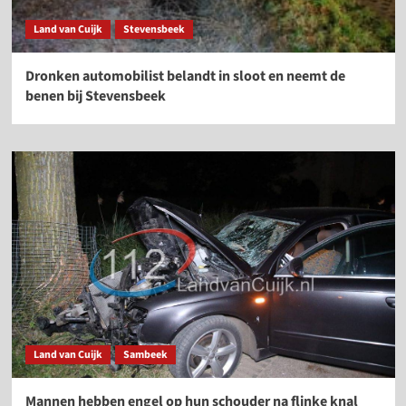
Land van Cuijk
Stevensbeek
Dronken automobilist belandt in sloot en neemt de
benen bij Stevensbeek
Land van Cuijk
Sambeek
Mannen hebben engel op hun schouder na flinke knal