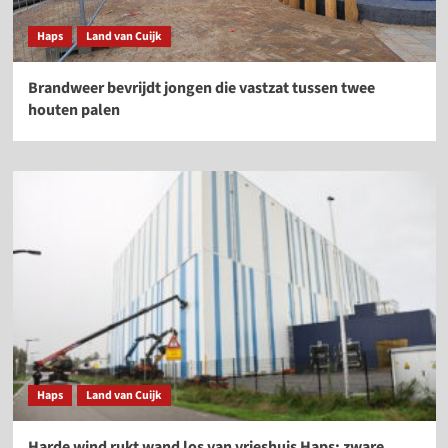
Haps
Land van Cuijk
Brandweer bevrijdt jongen die vastzat tussen twee
houten palen
Haps
Land van Cuijk
Harde wind rukt wand los van vrieshuis Haps; zware