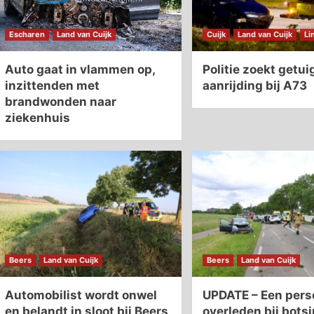
Escharen
Land van Cuijk
Cuijk
Land van Cuijk
Li
Auto gaat in vlammen op,
Politie zoekt getu
inzittenden met
aanrijding bij A73
brandwonden naar
ziekenhuis
Beers
Land van Cuijk
Beers
Land van Cuijk
Automobilist wordt onwel
UPDATE – Een pers
en belandt in sloot bij Beers
overleden bij bots