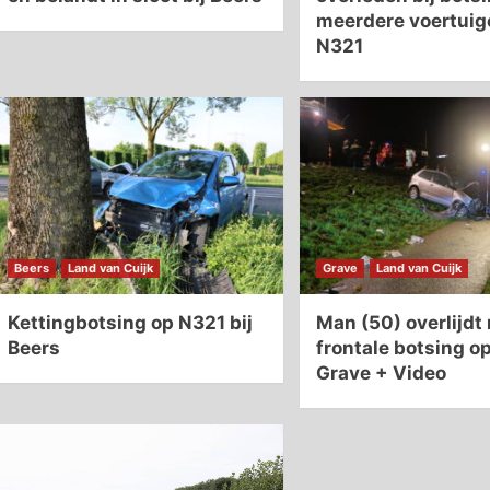
meerdere voertuig
N321
Beers
Land van Cuijk
Grave
Land van Cuijk
Kettingbotsing op N321 bij
Man (50) overlijdt
Beers
frontale botsing op
Grave + Video