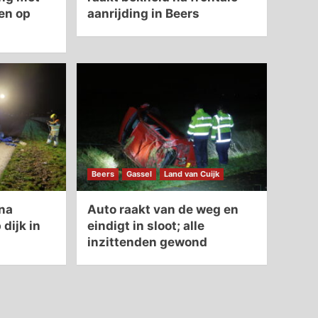
en op
aanrijding in Beers
Beers
Gassel
Land van Cuijk
 na
Auto raakt van de weg en
 dijk in
eindigt in sloot; alle
inzittenden gewond