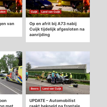
nden
Cuijk
Land van Cuijk
igen van
Op en afrit bij A73 nabij
Cuijk tijdelijk afgesloten na
aanrijding
Beers
Land van Cuijk
oon
UPDATE – Automobilist
ing met
raakt bekneld na frontale