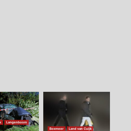
k
Langenboom
Boxmeer
Land van Cuijk