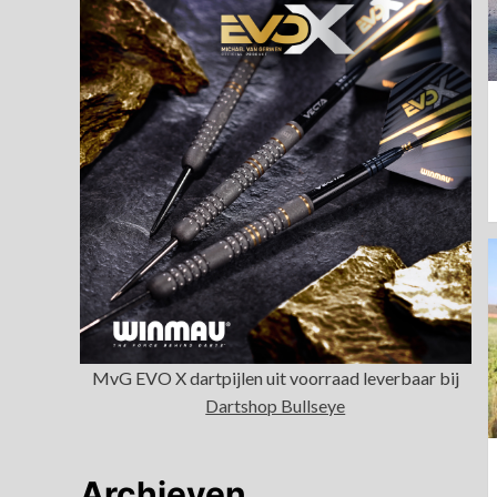
MvG EVO X dartpijlen uit voorraad leverbaar bij
Dartshop Bullseye
Archieven