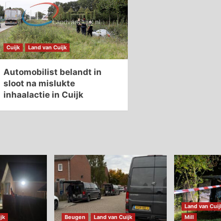
Cuijk
Land van Cuijk
Automobilist belandt in
sloot na mislukte
inhaalactie in Cuijk
Land van Cuij
jk
Beugen
Land van Cuijk
Mill