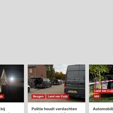
Land van Cuij
jk
Beugen
Land van Cuijk
Mill
bij
Politie houdt verdachten
Automobili