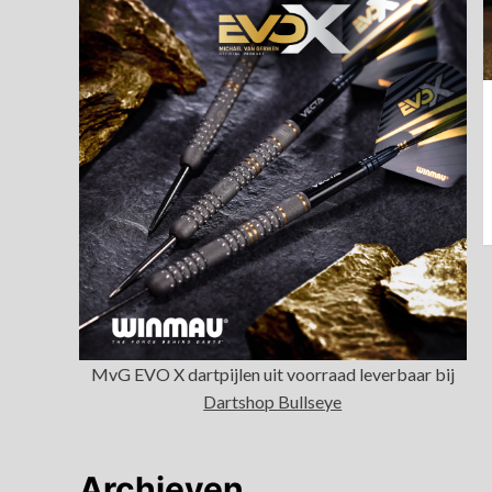
MvG EVO X dartpijlen uit voorraad leverbaar bij
Dartshop Bullseye
Archieven