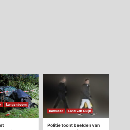
k
Langenboom
Boxmeer
Land van Cuijk
st
Politie toont beelden van