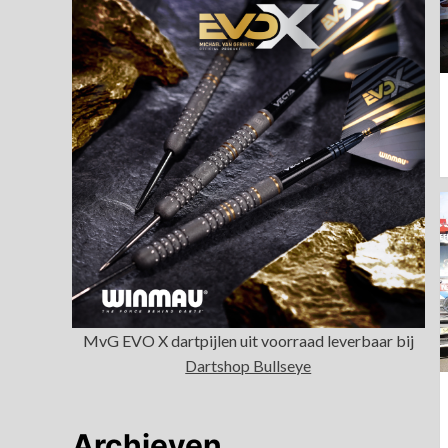
MvG EVO X dartpijlen uit voorraad leverbaar bij
Dartshop Bullseye
Archieven