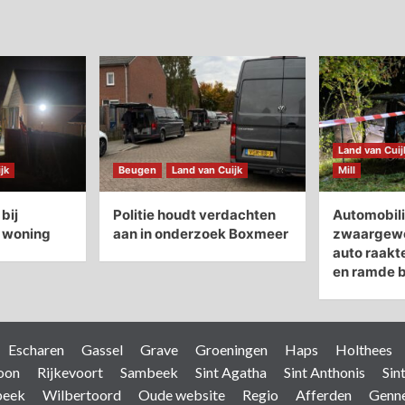
Land van Cuij
jk
Beugen
Land van Cuijk
Mill
bij
Politie houdt verdachten
Automobili
n woning
aan in onderzoek Boxmeer
zwaargewon
auto raakt
en ramde 
Escharen
Gassel
Grave
Groeningen
Haps
Holthees
oon
Rijkevoort
Sambeek
Sint Agatha
Sint Anthonis
Sin
beek
Wilbertoord
Oude website
Regio
Afferden
Genn