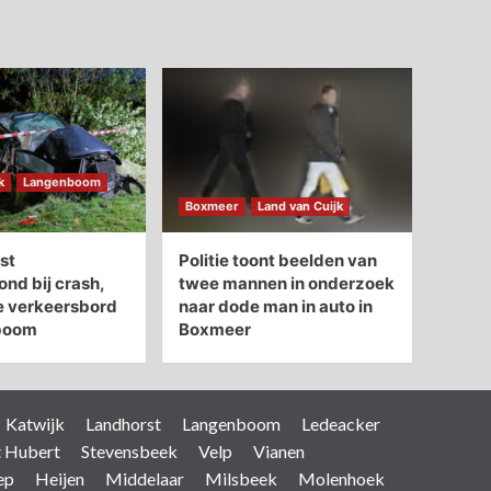
k
Langenboom
Boxmeer
Land van Cuijk
st
Politie toont beelden van
d bij crash,
twee mannen in onderzoek
e verkeersbord
naar dode man in auto in
boom
Boxmeer
Katwijk
Landhorst
Langenboom
Ledeacker
t Hubert
Stevensbeek
Velp
Vianen
ep
Heijen
Middelaar
Milsbeek
Molenhoek