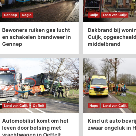
Gennep
Regio
Cuijk
Land van Cuijk
Bewoners ruiken gas lucht
Dakbrand bij wonin
en schakelen brandweer in
Cuijk, opgeschaald
Gennep
middelbrand
Land van Cuijk
Oeffelt
Haps
Land van Cuijk
Automobilist komt om het
Kind uit auto bevri
leven door botsing met
zwaar ongeluk in 
vrachtwagen in Oeffelt