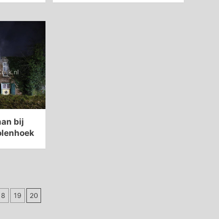
man bij
olenhoek
18
19
20