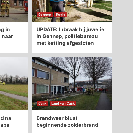
Gennep
Regio
g in
UPDATE: Inbraak bij juwelier
 naar
in Gennep, politiebureau
met ketting afgesloten
Cuijk
Land van Cuijk
jd na
Brandweer blust
Haps
beginnende zolderbrand