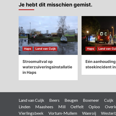
Je hebt dit misschien gemist.
Haps
Land van Cuijk
Haps
Land van Cui
Stroomuitval op
Eén aanhouding 
waterzuiveringsinstallatie
steekincident i
in Haps
Land van Cuijk
Beers
Beugen
Boxmeer
Cuijk
Linden
Maashees
Mill
Oeffelt
Oploo
Overl
Vierlingsbeek
Vortum-Mullem
Wanroij
Wester