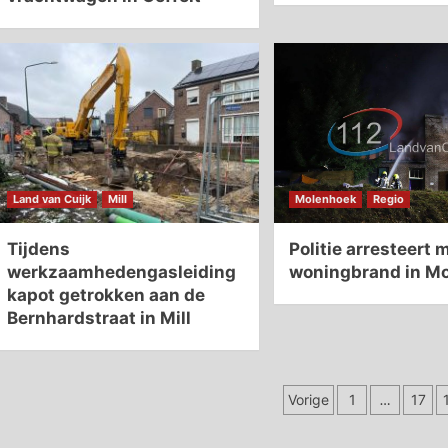
Land van Cuijk
Mill
Molenhoek
Regio
Tijdens
Politie arresteert 
werkzaamhedengasleiding
woningbrand in M
kapot getrokken aan de
Bernhardstraat in Mill
Berichten
Vorige
1
…
17
paginering